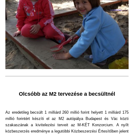
Olcsóbb az M2 tervezése a becsültnél
Az eredetileg becsült 1 milliárd 260 millió forint helyett 1 milliárd 175
millió forintért készíti el az M2 autópálya Budapest és Vác közti
szakaszának a kivitelezési terveit az M-KÉT Konzorcium. A nyílt
közbeszerzés eredménye a legutóbbi Közbeszerzési Értesítőben jelent