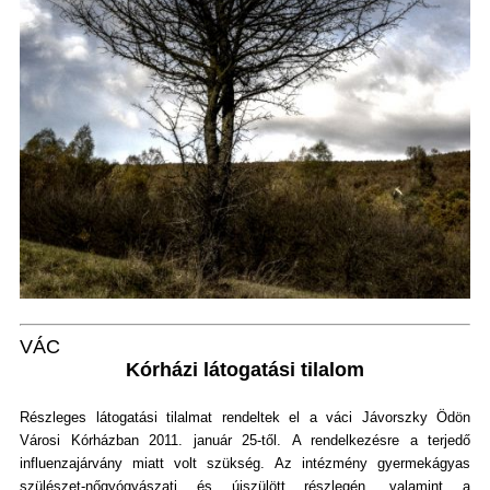
VÁC
Kórházi látogatási tilalom
Részleges látogatási tilalmat rendeltek el a váci Jávorszky Ödön
Városi Kórházban 2011. január 25-től. A rendelkezésre a terjedő
influenzajárvány miatt volt szükség. Az intézmény gyermekágyas
szülészet-nőgyógyászati és újszülött részlegén, valamint a