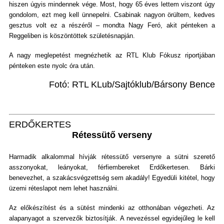
hiszen úgyis mindennek vége. Most, hogy 65 éves lettem viszont úgy
gondolom, ezt meg kell ünnepelni. Csabinak nagyon örültem, kedves
gesztus volt ez a részéről – mondta Nagy Feró, akit pénteken a
Reggeliben is köszöntöttek születésnapján.
A nagy meglepetést megnézhetik az RTL Klub Fókusz riportjában
pénteken este nyolc óra után.
Fotó: RTL KLub/Sajtóklub/Bársony Bence
ERDŐKERTES
Rétessütő verseny
Harmadik alkalommal hívják rétessütő versenyre a sütni szerető
asszonyokat, leányokat, férfiembereket Erdőkertesen. Bárki
benevezhet, a szakácsvégzettség sem akadály! Egyedüli kitétel, hogy
üzemi réteslapot nem lehet használni.
Az előkészítést és a sütést mindenki az otthonában végezheti. Az
alapanyagot a szervezők biztosítják. A nevezéssel egyidejűleg le kell