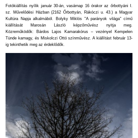
Fotókiállítás nyílik január 30-án, vasárnap 16 órakor az őrbottyáni I.
sz. Művelődési Házban (2162 Őrbottyán, Rákóczi u. 43.) a Magyar
Kultúra Napja alkalmából. Bolyky Miklós "A parányok világa" című
kiállítását Marosán László képzőművész nyitja meg.
Közreműködők: Bárdos Lajos Kamarakórus – vezényel Kempelen
Tünde karnagy, és Miskolczi Ottó színművész. A kiállítást február 13-
ig tekinthetik meg az érdeklődők.