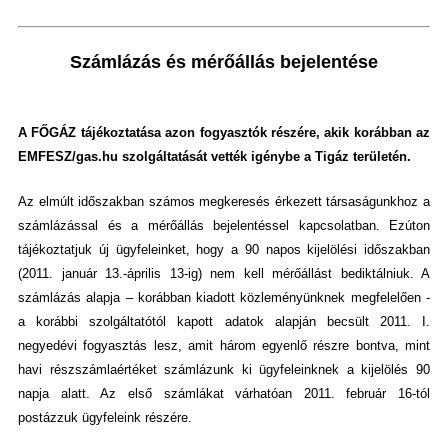
Számlázás és mérőállás bejelentése
A FŐGÁZ tájékoztatása azon fogyasztók részére, akik korábban az
EMFESZ/gas.hu szolgáltatását vették igénybe a Tigáz területén.
Az elmúlt időszakban számos megkeresés érkezett társaságunkhoz a
számlázással és a mérőállás bejelentéssel kapcsolatban. Ezúton
tájékoztatjuk új ügyfeleinket, hogy a 90 napos kijelölési időszakban
(2011. január 13.-április 13-ig) nem kell mérőállást bediktálniuk. A
számlázás alapja – korábban kiadott közleményünknek megfelelően -
a korábbi szolgáltatótól kapott adatok alapján becsült 2011. I.
negyedévi fogyasztás lesz, amit három egyenlő részre bontva, mint
havi részszámlaértéket számlázunk ki ügyfeleinknek a kijelölés 90
napja alatt. Az első számlákat várhatóan 2011. február 16-tól
postázzuk ügyfeleink részére.