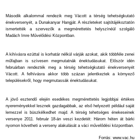
Második alkalommal rendezik meg Vácott a térség tehetségkutató
énekversenyét, a Dunakanyar Hangját. A részleteket sajtótájékoztatón
ismertették a szervezők a megmérettetés helyszínéül szolgáló
Madách Imre Művelődési Központban.
A kihívásra ezúttal is korhatár nélkül várják azokat, akik többféle zenei
műfajban is szívesen megmutatnák énektudásukat. Először idén
februárban rendezték meg a térség tehetségkutató énekversenyét
Vácott. A felhívásra akkor több százan jelentkeztek a környező
településekről, hogy megmutassák énektudásukat.
A jövő esztendő elején esedékes megmérettetés legjobbjai értékes
nyereményekkel lesznek gazdagabbak, az első helyezett például saját
lemezzel is büszkélkedhet majd. A térség tehetséges énekeseinek
versenye 2011. február 18-án veszi kezdetét: Három héten át bárki
nyomon követheti a verseny alakulását a váci művelődési központban.
Forrás: www.vac.hu