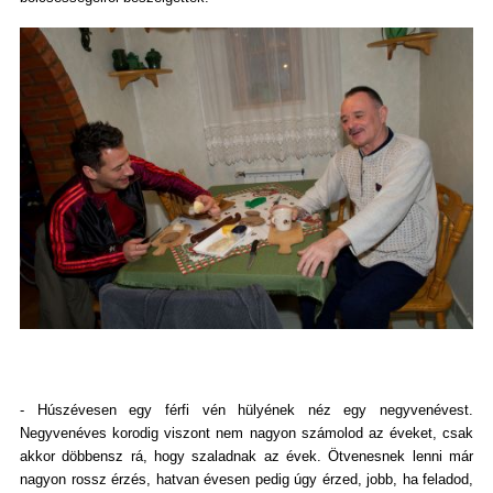
- Húszévesen egy férfi vén hülyének néz egy negyvenévest.
Negyvenéves korodig viszont nem nagyon számolod az éveket, csak
akkor döbbensz rá, hogy szaladnak az évek. Ötvenesnek lenni már
nagyon rossz érzés, hatvan évesen pedig úgy érzed, jobb, ha feladod,