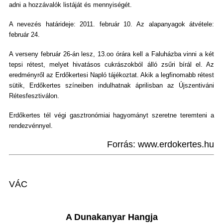
adni a hozzávalók listáját és mennyiségét.
A nevezés határideje: 2011. február 10. Az alapanyagok átvétele:
február 24.
A verseny február 26-án lesz, 13.oo órára kell a Faluházba vinni a két
tepsi rétest, melyet hivatásos cukrászokból álló zsűri bírál el. Az
eredményről az Erdőkertesi Napló tájékoztat. Akik a legfinomabb rétest
sütik, Erdőkertes színeiben indulhatnak áprilisban az Újszentiváni
Rétesfesztiválon.
Erdőkertes tél végi gasztronómiai hagyományt szeretne teremteni a
rendezvénnyel.
Forrás: www.erdokertes.hu
VÁC
A Dunakanyar Hangja