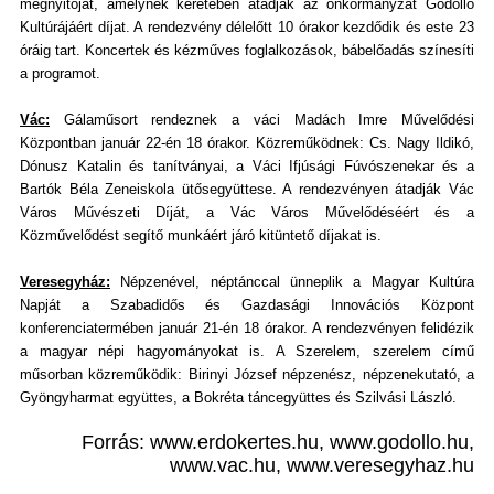
megnyitóját, amelynek keretében átadják az önkormányzat Gödöllő
Kultúrájáért díjat. A rendezvény délelőtt 10 órakor kezdődik és este 23
óráig tart. Koncertek és kézműves foglalkozások, bábelőadás színesíti
a programot.
Vác:
Gálaműsort rendeznek a váci Madách Imre Művelődési
Központban január 22-én 18 órakor. Közreműködnek: Cs. Nagy Ildikó,
Dónusz Katalin és tanítványai, a Váci Ifjúsági Fúvószenekar és a
Bartók Béla Zeneiskola ütősegyüttese. A rendezvényen átadják Vác
Város Művészeti Díját, a Vác Város Művelődéséért és a
Közművelődést segítő munkáért járó kitüntető díjakat is.
Veresegyház:
Népzenével, néptánccal ünneplik a Magyar Kultúra
Napját a Szabadidős és Gazdasági Innovációs Központ
konferenciatermében január 21-én 18 órakor. A rendezvényen felidézik
a magyar népi hagyományokat is. A Szerelem, szerelem című
műsorban közreműködik: Birinyi József népzenész, népzenekutató, a
Gyöngyharmat együttes, a Bokréta táncegyüttes és Szilvási László.
Forrás: www.erdokertes.hu, www.godollo.hu,
www.vac.hu, www.veresegyhaz.hu