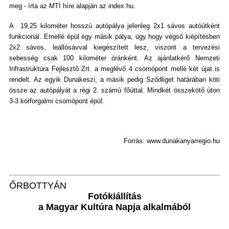
meg - írta az MTI híre alapján az index.hu.
A 19,25 kilométer hosszú autópálya jelenleg 2x1 sávos autóútként
funkcionál. Emellé épül egy másik pálya, úgy hogy végső kiépítésben
2x2 sávos, leállósávval kiegészített lesz, viszont a tervezési
sebesség csak 100 kilométer óránként. Az ajánlatkérő Nemzeti
Infrastruktúra Fejlesztő Zrt. a meglévő 4 csomópont mellé két újat is
rendelt. Az egyik Dunakeszi, a másik pedig Sződliget határában köti
össze az autópályát a régi 2. számú főúttal. Mindkét összekötő úton
3-3 körforgalmi csomópont épül.
Forrás: www.dunakanyarregio.hu
ŐRBOTTYÁN
Fotókiállítás
a Magyar Kultúra Napja alkalmából