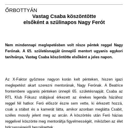
ŐRBOTTYÁN
V
astag Csaba köszöntötte
elsőként a szülinapos Nagy Ferót
Nem mindennapi meglepetésben volt része péntek reggel Nagy
Ferónak. A 65. születésnapját ünneplő mentort ugyanis egykori
tanítványa, Vastag Csaba köszöntötte elsőként a jeles napon.
Az X-Faktor győztese nagyon korán kelt pénteken, hiszen igazi
meglepetést akart szerezni mentorának, Nagy Ferónak. A Beatrice
frontembere ugyanis pénteken ünnepli 65. születésnapját. Csaba az
RTL Klub Fókusz stábjával érkezett az énekes legenda házához
reggel fél hatkor. Feró először észre sem vette, ki érkezett hozzá,
csak a stábot és a kamerát látta, amikor azonban meglátta Csabit,
széles mosoly jelent meg az arcán. A köszöntés után Feró házias
reggelivel köszönte meg mentoráltja figyelmességét, miközben az élet
bölcsességeiről beszélgettek.