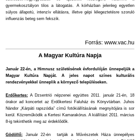
gyermekosztályon tilos a látogatás. A kórházban jelenleg egyetlen
súlyos állapotú, intenzív ellátásra, illetve gépi lélegeztetésre szoruló
influenzás beteg sem fekszik.
Forrás: www.vac.hu
A Magyar Kultúra Napja
Január 22-én, a Himnusz születésének évfordulóján ünnepeljük a
Magyar Kultúra Napját. A jeles napot színes kulturális
rendezvényekkel ünneplik a környező településeken.
Erdőkertes:
A Dzsentrió népzenei együttes 2011. január 21-én, 18
órakor ad koncertet az Erdőkertesi Faluház és Könyvtárban. Juhos
Nándor „Kárpáti rapszódia” című fotókiállításának megnyitójára is sor
kerül. Közreműködik a Kertesi Kamarakórus. A kiállítást 2011. március
8-ig tekinthetik meg az érdeklődők.
Gödöllő:
Január 22-én tartják a Művészetek Háza ünnepélyes