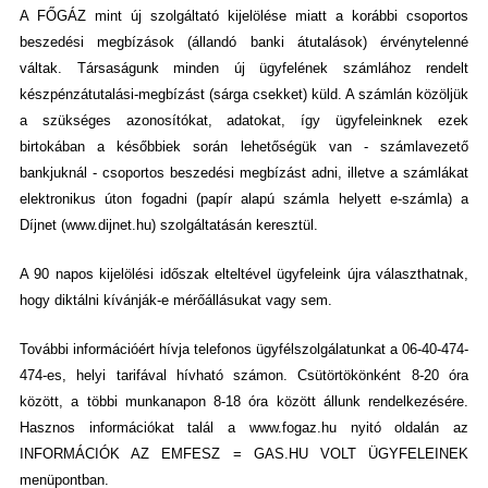
A FŐGÁZ mint új szolgáltató kijelölése miatt a korábbi csoportos
beszedési megbízások (állandó banki átutalások) érvénytelenné
váltak. Társaságunk minden új ügyfelének számlához rendelt
készpénzátutalási-megbízást (sárga csekket) küld. A számlán közöljük
a szükséges azonosítókat, adatokat, így ügyfeleinknek ezek
birtokában a későbbiek során lehetőségük van - számlavezető
bankjuknál - csoportos beszedési megbízást adni, illetve a számlákat
elektronikus úton fogadni (papír alapú számla helyett e-számla) a
Díjnet (www.dijnet.hu) szolgáltatásán keresztül.
A 90 napos kijelölési időszak elteltével ügyfeleink újra választhatnak,
hogy diktálni kívánják-e mérőállásukat vagy sem.
További információért hívja telefonos ügyfélszolgálatunkat a 06-40-474-
474-es, helyi tarifával hívható számon. Csütörtökönként 8-20 óra
között, a többi munkanapon 8-18 óra között állunk rendelkezésére.
Hasznos információkat talál a www.fogaz.hu nyitó oldalán az
INFORMÁCIÓK AZ EMFESZ = GAS.HU VOLT ÜGYFELEINEK
menüpontban.