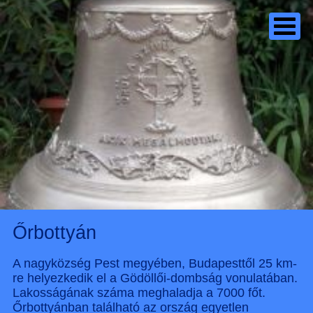
Őrbottyán
A nagyközség Pest megyében, Budapesttől 25 km-
re helyezkedik el a Gödöllői-dombság vonulatában.
Lakosságának száma meghaladja a 7000 főt.
Őrbottyánban található az ország egyetlen