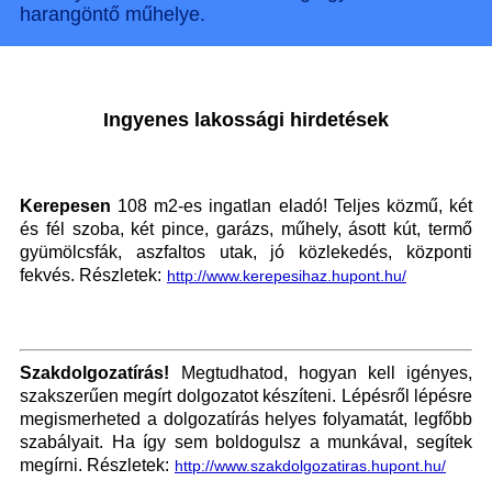
harangöntő műhelye.
Ingyenes lakossági hirdetések
Kerepesen
108 m2-es ingatlan eladó! Teljes közmű, két
és fél szoba, két pince, garázs, műhely, ásott kút, termő
gyümölcsfák, aszfaltos utak, jó közlekedés, központi
fekvés. Részletek:
http://www.kerepesihaz.hupont.hu/
Szakdolgozatírás!
Megtudhatod, hogyan kell igényes,
szakszerűen megírt dolgozatot készíteni. Lépésről lépésre
megismerheted a dolgozatírás helyes folyamatát, legfőbb
szabályait. Ha így sem boldogulsz a munkával, segítek
megírni. Részletek:
http://www.szakdolgozatiras.hupont.hu/